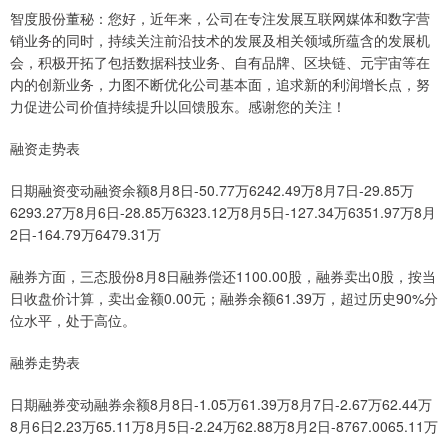
智度股份董秘：您好，近年来，公司在专注发展互联网媒体和数字营
销业务的同时，持续关注前沿技术的发展及相关领域所蕴含的发展机
会，积极开拓了包括数据科技业务、自有品牌、区块链、元宇宙等在
内的创新业务，力图不断优化公司基本面，追求新的利润增长点，努
力促进公司价值持续提升以回馈股东。感谢您的关注！
融资走势表
日期融资变动融资余额8月8日-50.77万6242.49万8月7日-29.85万
6293.27万8月6日-28.85万6323.12万8月5日-127.34万6351.97万8月
2日-164.79万6479.31万
融券方面，三态股份8月8日融券偿还1100.00股，融券卖出0股，按当
日收盘价计算，卖出金额0.00元；融券余额61.39万，超过历史90%分
位水平，处于高位。
融券走势表
日期融券变动融券余额8月8日-1.05万61.39万8月7日-2.67万62.44万
8月6日2.23万65.11万8月5日-2.24万62.88万8月2日-8767.0065.11万