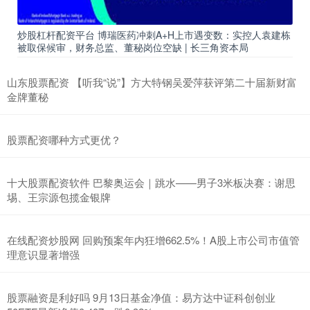
炒股杠杆配资平台 博瑞医药冲刺A+H上市遇变数：实控人袁建栋
被取保候审，财务总监、董秘岗位空缺 | 长三角资本局
山东股票配资 【听我“说”】方大特钢吴爱萍获评第二十届新财富
金牌董秘
股票配资哪种方式更优？
十大股票配资软件 巴黎奥运会｜跳水——男子3米板决赛：谢思
埸、王宗源包揽金银牌
在线配资炒股网 回购预案年内狂增662.5%！A股上市公司市值管
理意识显著增强
股票融资是利好吗 9月13日基金净值：易方达中证科创创业