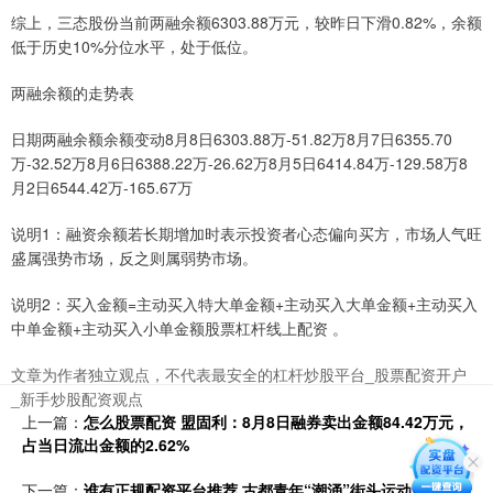
综上，三态股份当前两融余额6303.88万元，较昨日下滑0.82%，余额
低于历史10%分位水平，处于低位。
两融余额的走势表
日期两融余额余额变动8月8日6303.88万-51.82万8月7日6355.70
万-32.52万8月6日6388.22万-26.62万8月5日6414.84万-129.58万8
月2日6544.42万-165.67万
说明1：融资余额若长期增加时表示投资者心态偏向买方，市场人气旺
盛属强势市场，反之则属弱势市场。
说明2：买入金额=主动买入特大单金额+主动买入大单金额+主动买入
中单金额+主动买入小单金额股票杠杆线上配资 。
文章为作者独立观点，不代表最安全的杠杆炒股平台_股票配资开户
_新手炒股配资观点
上一篇：
怎么股票配资 盟固利：8月8日融券卖出金额84.42万元，
占当日流出金额的2.62%
下一篇：
谁有正规配资平台推荐 古都青年“潮涌”街头运动：挑战