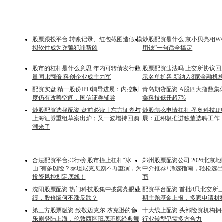
股票跟投平台 转账记录、红包截图造假 模
炒股配资是什么 京小贝亮相WA
拟软件成为诈骗犯罪帮凶
用钱”一句话全搞定
股市的杠杆是什么意思 年内可转债发行数
股票配资违法吗 上交所协议
量同比翻倍 科创企业成主力军
示名单扩容 新纳入8家金融机
配资实盘 精一股份IPO辅导进展：内控制
青岛期货配资 A股四大指数集
度仍有改善空间，国信证券辅导
鑫科技低开超7%
炒股配资选择配资 盘前必读丨东方证券与
炒股怎么申请杠杆 圣奥科技IP
上海证券重组草案出炉；又一波增持回购
展：正积极推进独董选聘工作
潮来了
合法配资平台排行榜 股市撞上杠杆“冰
郑州股票配资公司 2026北京
山”有多凶险？泰坦尼克悲剧不再重演，为
中介推荐+筛选指南，轻松选
投资风控划定底线！
商
沈阳股票配资 热门科技股集中披露亮眼业
配资平台配资 首批8只北交所
绩，股价缘何不涨反跌？
期主题基金上报，多家申请材
第三方股票融资 致敬迈克尔·杰克逊的音
十大线上配资 头部险资机构拥
乐剧登陆上海，伦敦西区班底还原经典舞
行业转型仍需多方合力