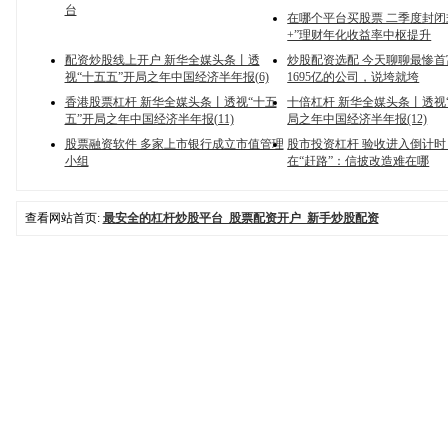
台
在哪个平台买股票 二季度封闭
+”理财年化收益率中枢提升
配资炒股线上开户 新华全媒头条丨透
炒股配资选配 今天聊聊最惨
视“十五五”开局之年中国经济半年报(6)
1695亿的公司，说垮就垮
香港股票杠杆 新华全媒头条丨透视“十五
十倍杠杆 新华全媒头条丨透视
五”开局之年中国经济半年报(11)
局之年中国经济半年报(12)
股票融资软件 多家上市银行成立市值管理
股市投资杠杆 验收进入倒计时
小组
在“赶路”：信披改造难在哪
查看网站首页:
最安全的杠杆炒股平台_股票配资开户_新手炒股配资