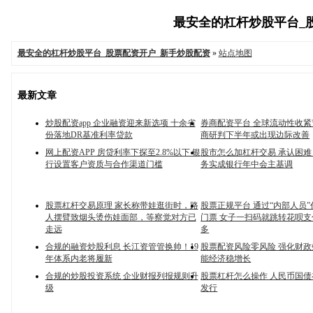
最安全的杠杆炒股平台_股票
最安全的杠杆炒股平台_股票配资开户_新手炒股配资
»
站点地图
最新文章
炒股配资app 企业融资迎来新选项 十余省
券商配资平台 全球流动性收紧
份落地DR基准利率贷款
商研判下半年或出现边际改善
网上配资APP 房贷利率下探至2.8%以下 银
股市怎么加杠杆交易 承认困难
行设置客户资质与合作渠道门槛
务实成银行年中会主基调
股票杠杆交易原理 家长称带娃逛街时，路
股票正规平台 通过“内部人员
人摆臂致烟头烫伤娃面部，等察觉对方已
门票 女子一扫码就跳转花呗支
走远
多
合规的融资炒股利息 长江资管管换帅！19
股票配资风险零风险 强化财政
年体系内老将履新
能经济稳增长
合规的炒股投资系统 企业财报列报规则升
股票杠杆怎么操作 人民币国
级
发行