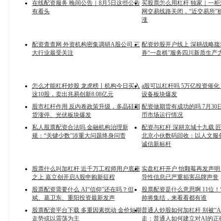
在线配资服务 晚间公告｜8月5日这些公告
买股票怎么用杠杆 独家｜一
有看头
网交易线路关闭，“近交易所”
涨
配资查查网 外资机构密集调研A股公司 三
配资炒股开户线上 深耕战略腹
大行业最受关注
券“一盘棋”服务四川新质生产
怎么才能杠杆炒股 龙虎榜丨机构今日买入
a股可以杠杆吗 5万亿投资催
这10股，卖出兆易创新8.08亿元
设备板块爆发
股市杠杆作用 反内卷政策升级，多晶硅期
配资做期货有成功的吗 7月30
货涨停、光伏板块爆发
币市场运行情况
私人股票配资合法吗 金融机构治理新
配资与杠杆 深耕京城十九载 
规：“关键少数”涉重大问题终身问责
北京小伙数码回收：以人文服
诚信新标杆
股票什么叫加杠杆 近千万工程师用户底座
实盘杠杆开户 怡颗莓再发声
之上 嘉立创开启A股申购新征程
导性信息已严重损害品牌声誉
股票配资需要什么 AI“信仰”还在吗？但
股票配资是什么意思啊 11位！“
斌、葛卫东、重阳投资最新发声
帅将集结，来看看都有谁
股票配资平台下载 多重因素扰动 金价短期
普通人炒股如何加杠杆 别被“A
走势或以震荡为主
走：普通人如何建立对AI的正