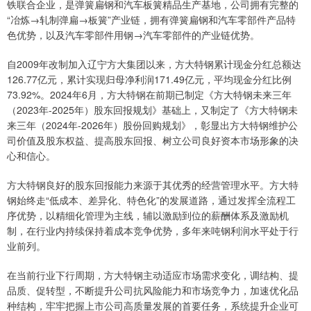
铁联合企业，是弹簧扁钢和汽车板簧精品生产基地，公司拥有完整的
“冶炼→轧制弹扁→板簧”产业链，拥有弹簧扁钢和汽车零部件产品特
色优势，以及汽车零部件用钢→汽车零部件的产业链优势。
自2009年改制加入辽宁方大集团以来，方大特钢累计现金分红总额达
126.77亿元，累计实现归母净利润171.49亿元，平均现金分红比例
73.92%。2024年6月，方大特钢在前期已制定《方大特钢未来三年
（2023年-2025年）股东回报规划》基础上，又制定了《方大特钢未
来三年（2024年-2026年）股份回购规划》，彰显出方大特钢维护公
司价值及股东权益、提高股东回报、树立公司良好资本市场形象的决
心和信心。
方大特钢良好的股东回报能力来源于其优秀的经营管理水平。方大特
钢始终走“低成本、差异化、特色化”的发展道路，通过发挥全流程工
序优势，以精细化管理为主线，辅以激励到位的薪酬体系及激励机
制，在行业内持续保持着成本竞争优势，多年来吨钢利润水平处于行
业前列。
在当前行业下行周期，方大特钢主动适应市场需求变化，调结构、提
品质、促转型，不断提升公司抗风险能力和市场竞争力，加速优化品
种结构，牢牢把握上市公司高质量发展的首要任务，系统提升企业可