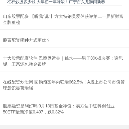
杠杆炒股多少钱 大年初一年味浓！广宁百头龙狮闹新春
山东股票配资 【听我“说”】方大特钢吴爱萍获评第二十届新财富
金牌董秘
股票配资哪种方式更优？
十大股票配资软件 巴黎奥运会｜跳水——男子3米板决赛：谢思
埸、王宗源包揽金银牌
在线配资炒股网 回购预案年内狂增662.5%！A股上市公司市值管
理意识显著增强
股票融资是利好吗 9月13日基金净值：易方达中证科创创业
50ETF最新净值0.407，跌0.32%