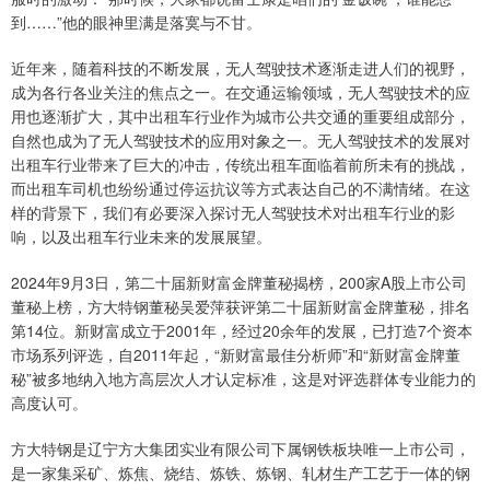
到……”他的眼神里满是落寞与不甘。
近年来，随着科技的不断发展，无人驾驶技术逐渐走进人们的视野，
成为各行各业关注的焦点之一。在交通运输领域，无人驾驶技术的应
用也逐渐扩大，其中出租车行业作为城市公共交通的重要组成部分，
自然也成为了无人驾驶技术的应用对象之一。无人驾驶技术的发展对
出租车行业带来了巨大的冲击，传统出租车面临着前所未有的挑战，
而出租车司机也纷纷通过停运抗议等方式表达自己的不满情绪。在这
样的背景下，我们有必要深入探讨无人驾驶技术对出租车行业的影
响，以及出租车行业未来的发展展望。
2024年9月3日，第二十届新财富金牌董秘揭榜，200家A股上市公司
董秘上榜，方大特钢董秘吴爱萍获评第二十届新财富金牌董秘，排名
第14位。新财富成立于2001年，经过20余年的发展，已打造7个资本
市场系列评选，自2011年起，“新财富最佳分析师”和“新财富金牌董
秘”被多地纳入地方高层次人才认定标准，这是对评选群体专业能力的
高度认可。
方大特钢是辽宁方大集团实业有限公司下属钢铁板块唯一上市公司，
是一家集采矿、炼焦、烧结、炼铁、炼钢、轧材生产工艺于一体的钢