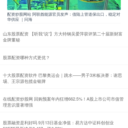
配资炒股网站 阿联酋能源官员发声：借陆上管道保出口，稳定对
华供应 ｜问海
山东股票配资 【听我“说”】方大特钢吴爱萍获评第二十届新财富
金牌董秘
股票配资哪种方式更优？
十大股票配资软件 巴黎奥运会｜跳水——男子3米板决赛：谢思
埸、王宗源包揽金银牌
在线配资炒股网 回购预案年内狂增662.5%！A股上市公司市值管
理意识显著增强
股票融资是利好吗 9月13日基金净值：易方达中证科创创业