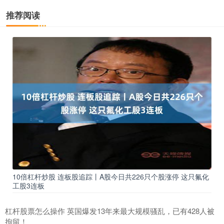
推荐阅读
10倍杠杆炒股 连板股追踪丨A股今日共226只个股涨停 这只氟化
工股3连板
杠杆股票怎么操作 英国爆发13年来最大规模骚乱，已有428人被
拘留！