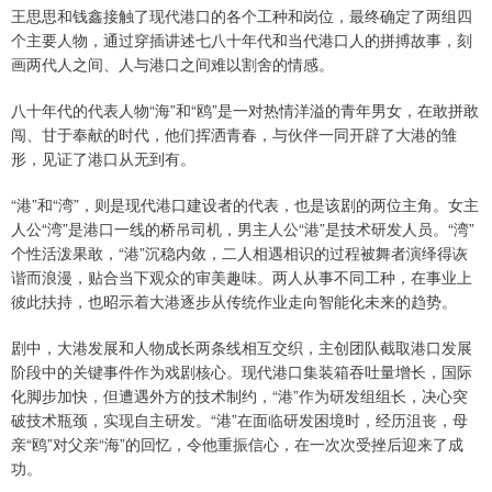
王思思和钱鑫接触了现代港口的各个工种和岗位，最终确定了两组四
个主要人物，通过穿插讲述七八十年代和当代港口人的拼搏故事，刻
画两代人之间、人与港口之间难以割舍的情感。
八十年代的代表人物“海”和“鸥”是一对热情洋溢的青年男女，在敢拼敢
闯、甘于奉献的时代，他们挥洒青春，与伙伴一同开辟了大港的雏
形，见证了港口从无到有。
“港”和“湾”，则是现代港口建设者的代表，也是该剧的两位主角。女主
人公“湾”是港口一线的桥吊司机，男主人公“港”是技术研发人员。“湾”
个性活泼果敢，“港”沉稳内敛，二人相遇相识的过程被舞者演绎得诙
谐而浪漫，贴合当下观众的审美趣味。两人从事不同工种，在事业上
彼此扶持，也昭示着大港逐步从传统作业走向智能化未来的趋势。
剧中，大港发展和人物成长两条线相互交织，主创团队截取港口发展
阶段中的关键事件作为戏剧核心。现代港口集装箱吞吐量增长，国际
化脚步加快，但遭遇外方的技术制约，“港”作为研发组组长，决心突
破技术瓶颈，实现自主研发。“港”在面临研发困境时，经历沮丧，母
亲“鸥”对父亲“海”的回忆，令他重振信心，在一次次受挫后迎来了成
功。