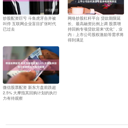
炒股配资巨亏 斗鱼虎牙合并被
网络炒股杠杆平台 贷款期限延
叫停 互联网企业盲目扩张时代
长、最高融资比例上调 股票增
已过去
持回购专项贷款迎来“优化”，业
内：上市公司股权激励等需求将
得到满足
微信股票配资 新东方盘前跌超
2.5% 大摩指其回购计划的执行
力有待观察