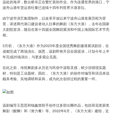
远处的海岸，数台桥吊正在繁忙装卸作业。作为连通世界的港口，宁
波舟山港年货运吞吐量已连续十四年列世界大港首位。
由宁波市演艺集团制作，以改革开放以来宁波舟山港发展历程为背
景，讲述两代港口建设者动人往事的舞剧《东方大港》，去年在国家
大剧院首演，随后在第十四届全国舞蹈展演和中国上海国际艺术节亮
相。
3月初，《东方大港》作为2023年度全国优秀舞剧邀请展演剧目，在
成都完成了两场演出。据悉，该剧即将开启全国巡演，计划今年上半
年完成20场演出，与更多观众见面。
在此之前，传统舞剧多从历史与民俗中汲取灵感，鲜少涉猎现实题
材，特别是工业题材。因此，《东方大港》的创作对编导和演员来说
颇具考验。实地调研和采风，成为此次创排过程的重要一环。
该剧编导王思思和钱鑫曾联手创作过多部出圈作品，包括荷花奖获奖
舞剧《醒狮》和《努力餐》等。2022年6月，《东方大港》建组，近