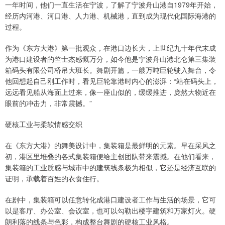
一年时间，他们一直生活在宁波，了解了宁波舟山港自1979年开始，
经历内河港、河口港、人力港、机械港，直到成为现代化国际海港的
过程。
作为《东方大港》第一批观众，在港口边长大，上世纪九十年代末成
为港口建设者的竺士杰感慨万分，如今他是宁波舟山港北仑第三集装
箱码头有限公司桥吊大班长。舞剧开篇，一艘万吨巨轮驶入舞台，令
他回想起自己刚工作时，看见巨轮靠港时内心的澎湃：“站在码头上，
远远看见船从海面上过来，像一座山似的，缓缓推进，庞然大物近在
眼前的冲击力，非常震撼。”
硬核工业与柔软情感交织
在《东方大港》的舞美设计中，集装箱是最鲜明的元素。早在采风之
初，港区里堆叠的各式集装箱便给主创团队带来震撼。在他们看来，
集装箱的工业质感与城市中的建筑线条极为相似，它还是经济互联的
证明，承载着百姓的衣食住行。
在剧中，集装箱可以任意转化成港口建设者工作与生活的场景，它可
以是客厅、办公室、会议室，也可以勾勒出楼宇建筑和万家灯火。硬
朗利落的线条与色彩，构成整台舞剧的硬核工业风格。