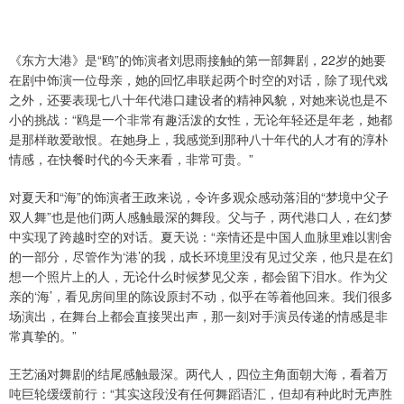
《东方大港》是“鸥”的饰演者刘思雨接触的第一部舞剧，22岁的她要
在剧中饰演一位母亲，她的回忆串联起两个时空的对话，除了现代戏
之外，还要表现七八十年代港口建设者的精神风貌，对她来说也是不
小的挑战：“鸥是一个非常有趣活泼的女性，无论年轻还是年老，她都
是那样敢爱敢恨。在她身上，我感觉到那种八十年代的人才有的淳朴
情感，在快餐时代的今天来看，非常可贵。”
对夏天和“海”的饰演者王政来说，令许多观众感动落泪的“梦境中父子
双人舞”也是他们两人感触最深的舞段。父与子，两代港口人，在幻梦
中实现了跨越时空的对话。夏天说：“亲情还是中国人血脉里难以割舍
的一部分，尽管作为‘港’的我，成长环境里没有见过父亲，他只是在幻
想一个照片上的人，无论什么时候梦见父亲，都会留下泪水。作为父
亲的‘海’，看见房间里的陈设原封不动，似乎在等着他回来。我们很多
场演出，在舞台上都会直接哭出声，那一刻对手演员传递的情感是非
常真挚的。”
王艺涵对舞剧的结尾感触最深。两代人，四位主角面朝大海，看着万
吨巨轮缓缓前行：“其实这段没有任何舞蹈语汇，但却有种此时无声胜