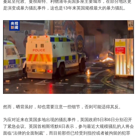
蔓延至伦敦、曼彻斯特、利物浦等英国多座主要城市，在部分地区更
是演变成暴力骚乱事件，这也是13年来英国规模最大的暴力骚乱。
然而，晒背虽好，却也需要注意一些细节，否则可能适得其反。
为应对近来在英国多地出现的骚乱事件，英国政府5日和6日分别召开
了紧急会议。英国首相斯塔默6日表示，参与最近大规模骚乱的人将会
面临“法律的全面制裁”，而目前那些已经受到指控或者被拘留的犯罪