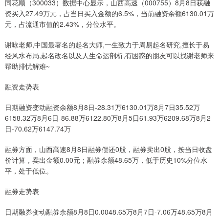
同花顺（300033）数据中心显示，山西高速（000755）8月8日获融
资买入27.49万元，占当日买入金额的6.5%，当前融资余额6130.01万
元，占流通市值的2.43%，分位水平。
谢咏老师,中国最著名的起名大师,一生致力于周易起名研究,擅长于易
经风水布局,起名改名以及人生命运剖析,有困惑的朋友可以找谢老师来
帮助排忧解难~
融资走势表
日期融资变动融资余额8月8日-28.31万6130.01万8月7日35.52万
6158.32万8月6日-86.88万6122.80万8月5日61.93万6209.68万8月2
日-70.62万6147.74万
融券方面，山西高速8月8日融券偿还0股，融券卖出0股，按当日收盘
价计算，卖出金额0.00元；融券余额48.65万，低于历史10%分位水
平，处于低位。
融券走势表
日期融券变动融券余额8月8日0.0048.65万8月7日-7.06万48.65万8月