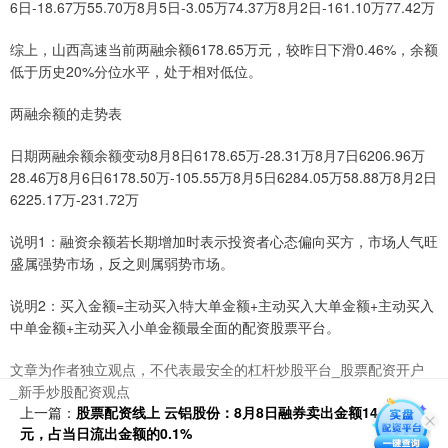
6日-18.67万55.70万8月5日-3.05万74.37万8月2日-161.10万77.42万
综上，山西高速当前两融余额6178.65万元，较昨日下滑0.46%，余额
低于历史20%分位水平，处于相对低位。
两融余额的走势表
日期两融余额余额变动8月8日6178.65万-28.31万8月7日6206.96万
28.46万8月6日6178.50万-105.55万8月5日6284.05万58.88万8月2日
6225.17万-231.72万
说明1：融资余额若长期增加时表示投资者心态偏向买方，市场人气旺
盛属强势市场，反之则属弱势市场。
说明2：买入金额=主动买入特大单金额+主动买入大单金额+主动买入
中单金额+主动买入小单金额最全面的配资股票平台。
文章为作者独立观点，不代表最安全的杠杆炒股平台_股票配资开户
_新手炒股配资观点
上一篇：
股票配资线上 云铝股份：8月8日融券卖出金额14.86万
元，占当日流出金额的0.1%