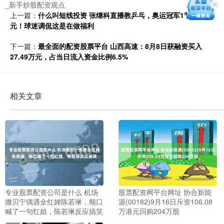
_新手炒股配资观点
上一篇：
什么叫短线投资 张继科直播教乒乓，奥运冠军1节课仅40
元！球迷调侃这是在做福利
下一篇：
最全面的配资股票平台 山西高速：8月8日获融资买入
27.49万元，占当日流入资金比例6.5%
相关文章
专业股票配资公司是什么 机场
股票配资网平台网址 协合新能
撒贝宁偶遇全红婵陈若琳，顺口
源(00182)9月16日斥资106.08
喊了一句红姐，陈若琳反应搞笑
万港元回购204万股