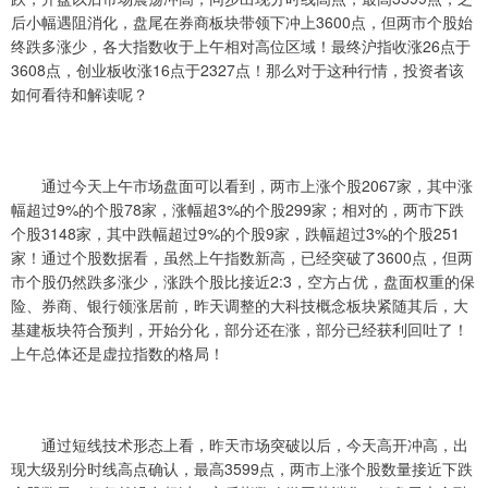
后小幅遇阻消化，盘尾在券商板块带领下冲上3600点，但两市个股始
终跌多涨少，各大指数收于上午相对高位区域！最终沪指收涨26点于
3608点，创业板收涨16点于2327点！那么对于这种行情，投资者该
如何看待和解读呢？
通过今天上午市场盘面可以看到，两市上涨个股2067家，其中涨
幅超过9%的个股78家，涨幅超3%的个股299家；相对的，两市下跌
个股3148家，其中跌幅超过9%的个股9家，跌幅超过3%的个股251
家！通过个股数据看，虽然上午指数新高，已经突破了3600点，但两
市个股仍然跌多涨少，涨跌个股比接近2:3，空方占优，盘面权重的保
险、券商、银行领涨居前，昨天调整的大科技概念板块紧随其后，大
基建板块符合预判，开始分化，部分还在涨，部分已经获利回吐了！
上午总体还是虚拉指数的格局！
通过短线技术形态上看，昨天市场突破以后，今天高开冲高，出
现大级别分时线高点确认，最高3599点，两市上涨个股数量接近下跌