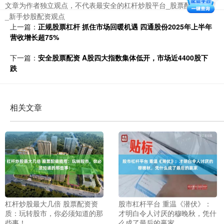
文章为作者独立观点，不代表最安全的杠杆炒股平台_股票配资开户
_新手炒股配资观点
上一篇：
正规股票杠杆 抓住市场回暖机遇 四通股份2025年上半年
营收增长超75%
下一篇：
安全股票配资 A股四大指数集体低开，市场近4400股下
跌
相关文章
杠杆炒股最大几倍 股票配资资
股市杠杆平台 重温《潜伏》：
质：玩转股市，你必须知道的那
才明白令人讨厌的穆晚秋，凭什
些事！
么成了最后的赢家