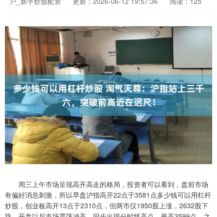
户_新手炒股配资
更新：2026-06-12 19:57:36
阅读：125
周三上午市场呈现高开高走的格局，投资者可以看到，盘前市场
有偏好消息刺激，所以早盘沪指高开22点于3581点多少钱可以用杠杆
炒股，创业板高开13点于2310点，但两市仅1950股上涨，2632股下
跌，开盘以后市场震荡冲高，同步出现分时线高点，最高3599点，之