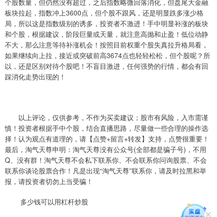
个股数量，但仍然没有超过，之后指数略微回落消化，但盘尾大金融
板块拉起，指数冲上3600点，但个股不跟风，还是明显跌多涨少格
局，所以这是指数级别的诱多，投资者不激进！手中明显补涨的板块
和个股，根据建议，阶段巨量或天量，就注意高抛和止盈！低位动静
不大，那么注意等待补涨机会！按照目前权重个股失真拉升格局看，
如果继续向上拉，接近或突破前高3674点也轻轻松松，但个股呢？所
以，还是区别对待个股吧！不盲目激进，任何强势的行情，都会有回
踩消化走势出现的！
以上评论，仅供参考，不作为买卖建议；股市有风险，入市需谨
慎！投资者根据手中个股，结合直播思路，尽量做一些合理的操作选
择！认为观点有道理的，请【点赞+留言+转发】支持，点赞很重要！
最后，淘气天尊申明：淘气天尊没有公众号(全部都是骗子号)，不用
Q、没有群！淘气天尊不会私下联系你、不会联系你问询股票、不会
联系你谈论股票合作！凡是出现“淘气天尊”联系你，请及时拉黑和举
报，请投资者切勿上当受骗！
多少钱可以用杠杆炒股