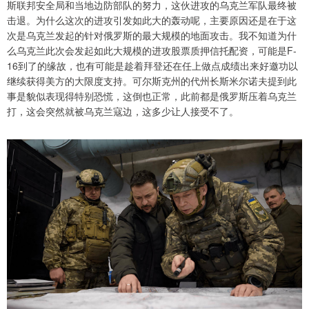
斯联邦安全局和当地边防部队的努力，这伙进攻的乌克兰军队最终被
击退。为什么这次的进攻引发如此大的轰动呢，主要原因还是在于这
次是乌克兰发起的针对俄罗斯的最大规模的地面攻击。我不知道为什
么乌克兰此次会发起如此大规模的进攻股票质押信托配资，可能是F-
16到了的缘故，也有可能是趁着拜登还在任上做点成绩出来好邀功以
继续获得美方的大限度支持。可尔斯克州的代州长斯米尔诺夫提到此
事是貌似表现得特别恐慌，这倒也正常，此前都是俄罗斯压着乌克兰
打，这会突然就被乌克兰寇边，这多少让人接受不了。