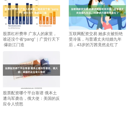
股票杠杆费率 广东人的家里，
互联网配资交易 她多次被拒绝
谁还没个省“pang”｜广货行天下
受冷落，与普通丈夫结婚九年
·爆款江门造
后，43岁的万茜竟然走红了
股票配资哪个平台靠谱 俄本土
遭乌军袭击，俄大使：美国的反
应令人愤怒