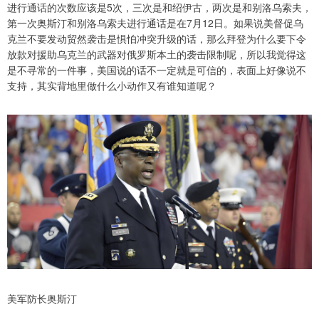
进行通话的次数应该是5次，三次是和绍伊古，两次是和别洛乌索夫，
第一次奥斯汀和别洛乌索夫进行通话是在7月12日。如果说美督促乌
克兰不要发动贸然袭击是惧怕冲突升级的话，那么拜登为什么要下令
放款对援助乌克兰的武器对俄罗斯本土的袭击限制呢，所以我觉得这
是不寻常的一件事，美国说的话不一定就是可信的，表面上好像说不
支持，其实背地里做什么小动作又有谁知道呢？
美军防长奥斯汀