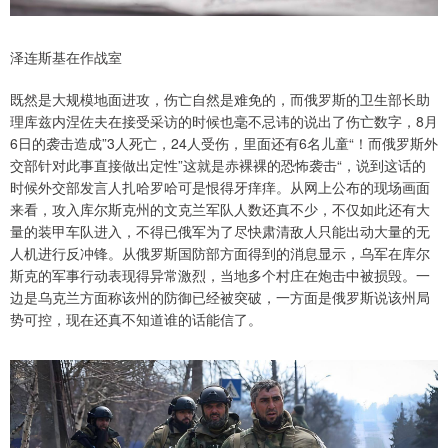
泽连斯基在作战室
既然是大规模地面进攻，伤亡自然是难免的，而俄罗斯的卫生部长助
理库兹内涅佐夫在接受采访的时候也毫不忌讳的说出了伤亡数字，8月
6日的袭击造成”3人死亡，24人受伤，里面还有6名儿童“！而俄罗斯外
交部针对此事直接做出定性”这就是赤裸裸的恐怖袭击“，说到这话的
时候外交部发言人扎哈罗哈可是恨得牙痒痒。从网上公布的现场画面
来看，攻入库尔斯克州的文克兰军队人数还真不少，不仅如此还有大
量的装甲车队进入，不得已俄军为了尽快肃清敌人只能出动大量的无
人机进行反冲锋。从俄罗斯国防部方面得到的消息显示，乌军在库尔
斯克的军事行动表现得异常激烈，当地多个村庄在炮击中被损毁。一
边是乌克兰方面称该州的防御已经被突破，一方面是俄罗斯说该州局
势可控，现在还真不知道谁的话能信了。