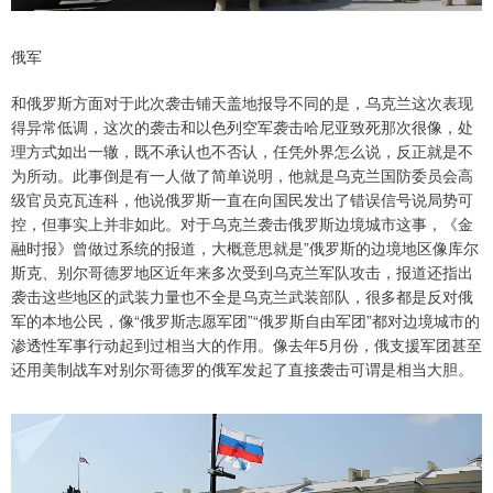
俄军
和俄罗斯方面对于此次袭击铺天盖地报导不同的是，乌克兰这次表现
得异常低调，这次的袭击和以色列空军袭击哈尼亚致死那次很像，处
理方式如出一辙，既不承认也不否认，任凭外界怎么说，反正就是不
为所动。此事倒是有一人做了简单说明，他就是乌克兰国防委员会高
级官员克瓦连科，他说俄罗斯一直在向国民发出了错误信号说局势可
控，但事实上并非如此。对于乌克兰袭击俄罗斯边境城市这事，《金
融时报》曾做过系统的报道，大概意思就是”俄罗斯的边境地区像库尔
斯克、别尔哥德罗地区近年来多次受到乌克兰军队攻击，报道还指出
袭击这些地区的武装力量也不全是乌克兰武装部队，很多都是反对俄
军的本地公民，像“俄罗斯志愿军团”“俄罗斯自由军团”都对边境城市的
渗透性军事行动起到过相当大的作用。像去年5月份，俄支援军团甚至
还用美制战车对别尔哥德罗的俄军发起了直接袭击可谓是相当大胆。