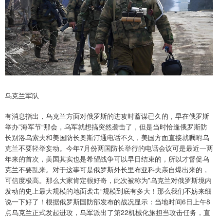
乌克兰军队
有消息指出，乌克兰方面对俄罗斯的进攻时蓄谋已久的，早在俄罗斯
举办”海军节“那会，乌军就想搞突然袭击了，但是当时恰逢俄罗斯防
长别洛乌索夫和美国防长奥斯汀通电话不久，美国方面直接就嘱咐乌
克兰不要轻举妄动。今年7月份两国防长举行的电话会议可是最近一两
年来的首次，美国其实也是希望战争可以早日结束的，所以才督促乌
克兰不要乱来。对于这事可是俄罗斯外长里布亚科夫亲自爆出来的，
可信度极高。那么大家肯定很好奇，此次被称为”乌克兰对俄罗斯境内
发动的史上最大规模的地面袭击“规模到底有多大！那么我们不妨来细
说一下好了！根据俄罗斯国防部发布的战况显示：当地时间6日上午8
点乌克兰正式发起进攻，乌军派出了第22机械化旅担当攻击任务，直