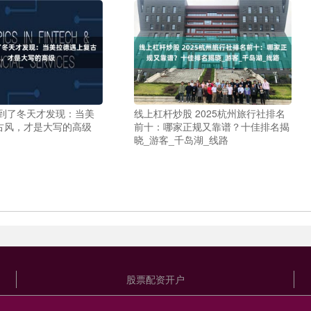
 到了冬天才发现：当美
线上杠杆炒股 2025杭州旅行社排名
古风，才是大写的高级
前十：哪家正规又靠谱？十佳排名揭
晓_游客_千岛湖_线路
股票配资开户