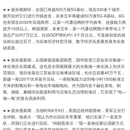
►►据央视财经，全国已有超500万座5G基站，现在330多个城市，
都开始对它们进行升级改造，未来五年将建成50万座5G-A基站。6G
也有望在2030年实现商用，让新一代通信网的平均效率、连接能力再
提升10倍以上。根据测算，未来五年，新一代通信网预计将带动上下
游总产出约7万亿元，拉动GDP增长约1.5个百分点，可直接创造的就
业岗位超过百万，为实体经济转型升级、数字经济高质量发展夯实基
础底座。
►►据央视新闻，从国家能源集团获悉，国华投资江苏如东光氢储一
体化项目全面建成。这也是全国规模最大的光氢储一体化海上光伏示
范项目。项目坐落在江苏如东沿海滩涂区域，光伏总容量40万千瓦，
新建一座220千伏岸基升压站、一座制氢能力达到每小时1500标准立
方米的制氢站和一座电化学储能电站。作为国内首个融合发电、制
氢、储能，兼顾综合能源利用与滨海生态治理的项目，它实现了“电—
储—氢”的复合高效利用。
►►据央视新闻，当地时间6月9日，美国总统特朗普称，美军正在打
击伊朗。他表示：“我认为作出回应非常重要。他们击落了一架直升
机，而我们正在进行回应。”特朗普表示：“我一直相信要以强硬方式
回应。我们原本有一项非常好的协议，而且很可能仍然会有。这次行