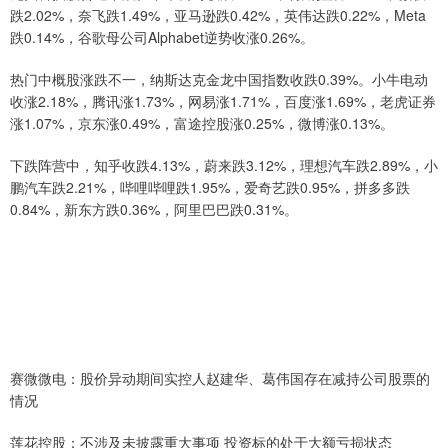
跌2.02%，奈飞跌1.49%，亚马逊跌0.42%，英伟达跌0.22%，Meta
跌0.14%，谷歌母公司Alphabet逆势收涨0.26%。
热门中概股涨跌不一，纳斯达克金龙中国指数收跌0.39%。小牛电动
收涨2.18%，腾讯涨1.73%，网易涨1.71%，百度涨1.69%，老虎证券
涨1.07%，京东涨0.49%，富途控股涨0.25%，微博涨0.13%。
下跌阵营中，知乎收跌4.13%，蔚来跌3.12%，理想汽车跌2.89%，小
鹏汽车跌2.21%，哔哩哔哩跌1.95%，爱奇艺跌0.95%，拼多多跌
0.84%，新东方跌0.36%，阿里巴巴跌0.31%。
赛微微电：股价异动期间实控人赵建华、葛伟国存在减持公司股票的
情况
莲花控股：不涉及未披露重大事项 投资标的处于大额亏损状态