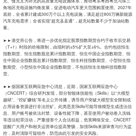
充、慢充互为补充的高质量充电设施体系，推动粤东粤西粤北与珠三
角地区充电设施均衡发展，促进电动汽车更大范围购置使用。2027年
底前，全省累计建成300万个以上充电设施，满足超过800万辆新能源
汽车充电需求；全省实现“超充县县通”，超充站数量不少于加油站数
量。
►►港交所公告，将进一步优化指定股票指数期货合约于收市后交易
（T+1）时段的价格限制，由现时的±5%扩大至±6%。合约包括恒生
指数期货、恒生指数股息累计指数期货、恒生中国企业指数期货、恒
生中国企业指数股息累计指数期货、恒生科技指数期货、小型恒生指
数期货、小型恒生中国企业指数期货，不包括恒生生物科技指数期
货。
►►据国家互联网应急中心消息，近期，国家互联网应急中心
（CNCERT）综合研判发现，部分智能体技能包（Skills）以“大模型
越狱”、“挖矿赚钱”等名义公开传播，诱导用户突破大模型安全限制或
占用设备资源进行非法挖矿。此类恶意Skills可能导致模型生成违法信
息、用户账号被依法封禁、设备性能下降，甚至使用户被动卷入洗钱
等违法犯罪活动，严重侵害个人合法权益，危害网络安全。CNCERT
提醒广大用户和相关运营单位提高警惕，加强Skills来源审查与行为监
控，及时清除可疑组件，防范由此引发的安全风险。