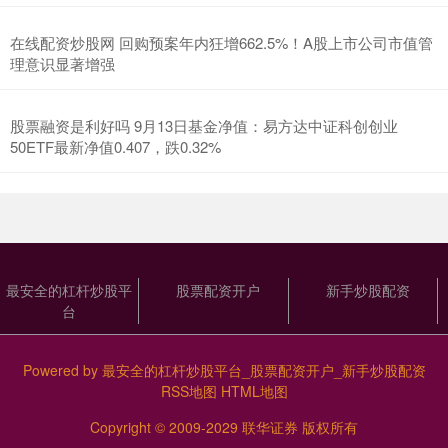
在线配资炒股网 回购预案年内狂增662.5%！A股上市公司市值管
理意识显著增强
股票融资是利好吗 9月13日基金净值：易方达中证科创创业
50ETF最新净值0.407，跌0.32%
最安全的杠杆炒股平
股票配资开户
新手炒股配资
台
Powered by
最安全的杠杆炒股平台_股票配资开户_新手炒股配资
RSS地图
HTML地图
Copyright
© 2009-2029
联华证券
版权所有