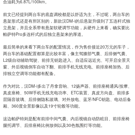
合油耗为6.87L/100km。
前文已经提到两台车的底盘调校都是以舒适为主，不过呢，两台车的
悬架形式还是有所区别的，新款汉DM-i的后悬架升级到了五连杆式独
立悬架，并且全系带有悬架软硬调节功能，从硬件上来看，确实要比
帕萨特Pro多连杆式的后独立悬架来的厚道。
最后简单的来看下两台车的配置情况，作为售价接近20万元的车子，
两台车的基础配置都算是比较丰富，像主驾膝部气囊、后排侧气囊、
L2级自动辅助驾驶、前排无钥匙进入、自适应远近光、可开启全景天
窗、外后视镜倒车自动下翻、前排手机无线充电、前排座椅加热、后
排独立空调等功能都有配备。
作为对比，汉DM-i多出了丹拿音响、12扬声器、前排座椅通风/按摩、
真皮座椅、50W手机无线充电功率、ETC装置、真皮方向盘、前排多
层隔音玻璃、后排侧隐私玻璃、对外放电、蓝牙/NFC钥匙、电动后备
厢、360度全景影像以及19寸轮毂等功能。
这边帕萨特则是配有前排中间气囊、内后视镜自动防眩目、前排座椅
腿托调节、后排座椅比例放倒以及30色氛围灯等功能。