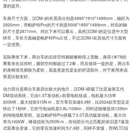
显的提升。
车身尺寸方面，汉DM-i的长宽高分别是4995*1910*1495mm，轴距为
2920mm，而帕萨特Pro的尺寸则是5006*1850*1489mm，对应的轴
距尺寸是2871mm。对比下来可以看出，虽然汉DM-i的定位是中大型
轿车，车长方面确是帕萨特Pro占优，不过汉DM-i在其他尺寸方面有
一定优势。
实际乘坐下来，两台车的后排空间都能够称得上宽敞，身高1米78的
乘客坐在后排时，腿部空间都超过了2拳，而且值得一提的是，两台车
的座椅填充都较为柔软，底盘悬架也是走的舒适取向，对于家用来说
算是比较友好。
动力部分是两台车差异比较大的地方，汉DM-i搭载了比亚迪第五代
DM混动系统，它由1.5T发动机+前置电机组成，电机最大功率
200kW，最大扭矩315N·m，官方零百加速6.9秒，比2024款车型足足
快出了1秒钟，它的亏电油耗是3.8L/100km，同时还能够提供125km
的纯电续航里程。这边帕萨特Pro搭载了2.0T高功版发动机，最大功
率为162kW，峰值扭矩为350N·m，传动部分与之匹配的依旧是7速湿
式双离合变速，它的零百加速时间为7.6秒，同样不算慢，而WLTC综