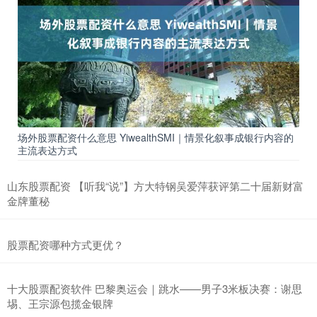
场外股票配资什么意思 YiwealthSMI｜情景化叙事成银行内容的
主流表达方式
山东股票配资 【听我“说”】方大特钢吴爱萍获评第二十届新财富
金牌董秘
股票配资哪种方式更优？
十大股票配资软件 巴黎奥运会｜跳水——男子3米板决赛：谢思
埸、王宗源包揽金银牌