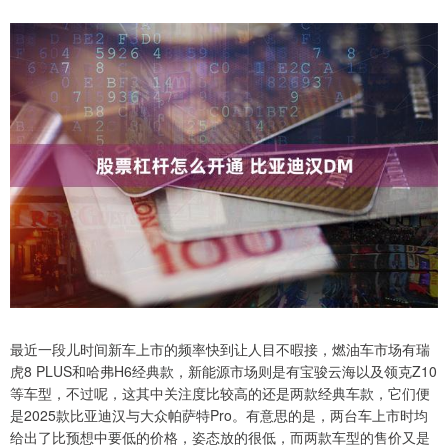
最近一段儿时间新车上市的频率快到让人目不暇接，燃油车市场有瑞
虎8 PLUS和哈弗H6经典款，新能源市场则是有宝骏云海以及领克Z10
等车型，不过呢，这其中关注度比较高的还是两款经典车款，它们便
是2025款比亚迪汉与大众帕萨特Pro。有意思的是，两台车上市时均
给出了比预想中要低的价格，姿态放的很低，而两款车型的售价又是