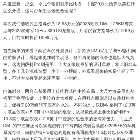
高度重叠，那么，今儿个咱们就来比比看，手握20万元预算股票杠杆
怎么开通，这两台车怎么选更合适呢？
本次我们选取的是指导价为18.98万元的2025款汉 DM-i 125KM尊荣
型与2025款帕萨特Pro 380TSI龙耀版，后者的官方指导价为19.99万
元，目前限时售价18.99万元。
首先简单的来看下两台车的外观设计，新款汉DM-i采用了与EV版相同
的前脸设计，看起来更加时尚动感，侧面与尾部的线条也是以大气为
主。这边帕萨特Pro则是用上了大众家族最新的设计风格，相比旧款车
型，多了几分流线造型，少了一些硬朗，外观看起来确实是年轻了不
少，不过大众接受起来还需要一些时间。
内饰部分，两台车都采用了传统样式的中控布局，大尺寸液晶屏也都
搭配了物理按键，上手没有太大难度，在用料方面则是以皮质材料为
主，保持了20万级轿车应有的水准。不同的是，汉DM-i采用了12.3英
寸液晶仪表+15.6英寸中控屏的组合，从视觉效果上要比帕萨特Pro
10.3英寸液晶仪表+12.9英寸中控屏的组合来的更有冲击力，而且汉
DM-i的中控屏还可以实现旋转并带有四区域语音唤醒和256GB的车机
系统存储，而帕萨特Pro这边则是配有高通骁龙8155芯片以及V2X通
讯，搭载的科大讯飞语音控制系统，智能化水平相比旧款车型有了明