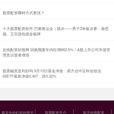
股票配资哪种方式更优？
十大股票配资软件 巴黎奥运会｜跳水——男子3米板决赛：谢思
埸、王宗源包揽金银牌
在线配资炒股网 回购预案年内狂增662.5%！A股上市公司市值管
理意识显著增强
股票融资是利好吗 9月13日基金净值：易方达中证科创创业
50ETF最新净值0.407，跌0.32%
最安全的杠杆炒股平
股票配资开户
新手炒股配资