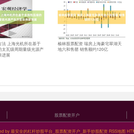
方法 上海光机所在基于
榆林股票配资 瑞房上海豪宅翠湖天
的太瓦级周期量级光源产
地六和售罄 销售额约120亿
新进展
股票配资开户
ed by
最安全的杠杆炒股平台_股票配资开户_新手炒股配资
RSS地图
HT