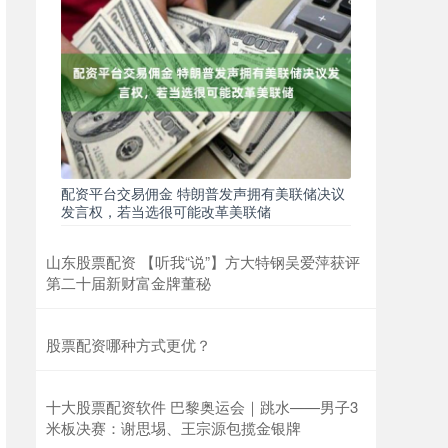
配资平台交易佣金 特朗普发声拥有美联储决议
发言权，若当选很可能改革美联储
山东股票配资 【听我“说”】方大特钢吴爱萍获评
第二十届新财富金牌董秘
股票配资哪种方式更优？
十大股票配资软件 巴黎奥运会｜跳水——男子3
米板决赛：谢思埸、王宗源包揽金银牌