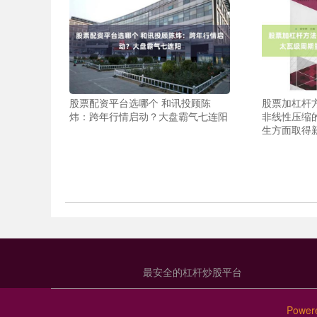
股票配资平台选哪个 和讯投顾陈
股票加杠杆
炜：跨年行情启动？大盘霸气七连阳
非线性压缩
生方面取得
最安全的杠杆炒股平台
Power