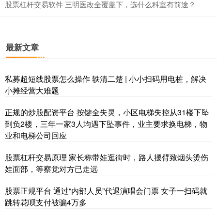
股票杠杆交易软件 三明医改全覆盖下，选什么科室有前途？
最新文章
私募超短线股票怎么操作 轶清二楚 | 小小扫码用电桩，解决
小摊经营大难题
正规的炒股配资平台 按键全失灵，小区电梯失控从31楼下坠
到负2楼，三年一家3人均遇下坠事件，业主要求换电梯，物
业和电梯公司回应
股票杠杆交易原理 家长称带娃逛街时，路人摆臂致烟头烫伤
娃面部，等察觉对方已走远
股票正规平台 通过“内部人员”代退演唱会门票 女子一扫码就
跳转花呗支付被骗4万多