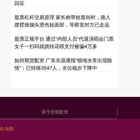
回应
股票杠杆交易原理 家长称带娃逛街时，路人
摆臂致烟头烫伤娃面部，等察觉对方已走远
股票正规平台 通过“内部人员”代退演唱会门票
女子一扫码就跳转花呗支付被骗4万多
如何期货配资 广东东源通报“细坳水库出现险
情”：已转移3547人，水位稳步下降中
新手炒股配资
ML地图