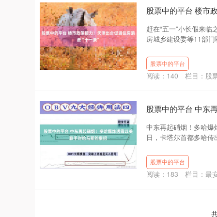
股票中的平台 楼市
赶在“五一”小长假来临
房城乡建设委等11部门
股票中的平台
阅读：
140
栏目：
股
股票中的平台 中东
中东再起硝烟！多哈爆炸
日，卡塔尔首都多哈传出
股票中的平台
阅读：
183
栏目：
最
共