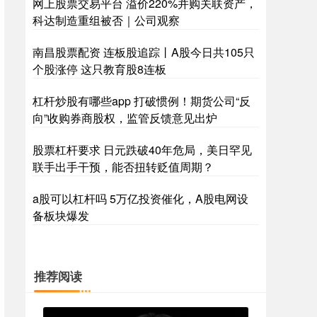
网上股票交易平台 溢价220%并购关联资产，
科达制造重组被否｜公司观察
南昌股票配资 连板股追踪丨A股今日共105只
个股涨停 这只教育股8连板
杠杆炒股有哪些app 打破惯例！期货公司“反
向”收购券商股权，监管反馈意见出炉
股票杠杆要求 日元跌破40年危局，美日罕见
联手出手干预，能否扭转贬值周期？
a股可以杠杆吗 5万亿投资催化，A股电网设
备板块爆发
推荐阅读