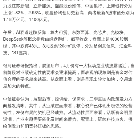
力股江苏新能、立新能源、韶能股份涨停。中国银行、上海银行分别
上涨1.82%、2.93%，收盘价均创历史新高，两者最新A股市值分别为
1.18万亿元、1400亿元。
午后，AI赛道超跌反弹，算力租赁、东数西算、光芯片、光模块、
DeepSeek等概念指数由绿盘翻红。截至收盘，盘面上超4000股飘
绿，其中跌停48只。3只股票“20cm”跌停，分别是创意信息、汇金科
技、*ST嘉寓。
银河证券研报指出，展望后市，4月份有一大扰动是业绩披露临近，当
前阶段对业绩确定性的要求会逐渐提高，而表观的现象则是资金对估
值合理的要求越来越高。从盘面上看，则是呈现出轮动加快，交易难
度加大的特点。
中信证券认为，展望后市，控供给、保需求，二季度国内政策发力方
向越发清晰。其中，从业绩层面来看，核心资产已体现出极强的经营
韧性，左侧布局的契机已经成熟。从流动性层面来看，活跃资金明显
退潮，产业主题需要催化及时间来蓄势。配置上，延续科技点火、供
给侧发力和消费补短板的思路。