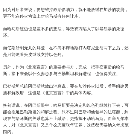
因为对后者来说，要想维持政治影响力，就不能放缓在加沙的攻势，
更不能在停火协议上对哈马斯有任何让步。
而哈马斯这边也是差不多的想法，导致双方陷入了以暴易暴的死循
环。
而任期所剩无几的拜登，在不痛不痒地敲打内塔尼亚胡两下之后，还
是只能硬着头皮继续支持以色列。
另外，作为《北京宣言》的重要参与方，完成一把手变更后的哈马
斯，接下来会以什么姿态参与巴勒斯坦和解进程，也值得关注。
巴勒斯坦总统阿巴斯就放出消息说，要在加沙停火以后，着手组建民
族和解政府，这也是《北京宣言》中的具体内容。
换句话说，在阿巴斯眼中，哈马斯要是决定和以色列继续打下去，可
能会拖延巴勒斯坦的和解进程。只不过阿巴斯和他领导的法塔赫，到
现在与哈马斯的关系也算不上融洽，更指挥不动哈马斯。而辛瓦尔本
人，对《北京宣言》又是什么态度联华证券，这些都需要纳入考虑范
围内。