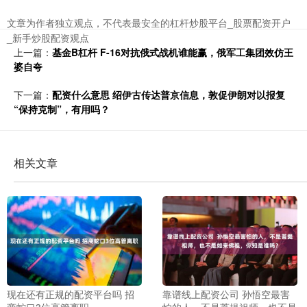
文章为作者独立观点，不代表最安全的杠杆炒股平台_股票配资开户
_新手炒股配资观点
上一篇：
基金B杠杆 F-16对抗俄式战机谁能赢，俄军工集团效仿王
婆自夸
下一篇：
配资什么意思 绍伊古传达普京信息，敦促伊朗对以报复
“保持克制”，有用吗？
相关文章
现在还有正规的配资平台吗 招
靠谱线上配资公司 孙悟空最害
商蛇口3位高管离职
怕的人，不是菩提祖师，也不是