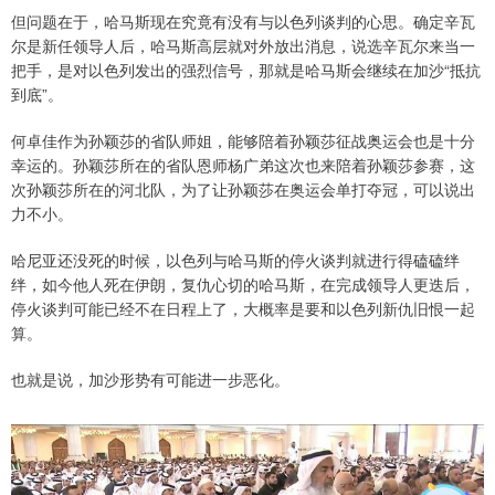
但问题在于，哈马斯现在究竟有没有与以色列谈判的心思。确定辛瓦
尔是新任领导人后，哈马斯高层就对外放出消息，说选辛瓦尔来当一
把手，是对以色列发出的强烈信号，那就是哈马斯会继续在加沙“抵抗
到底”。
何卓佳作为孙颖莎的省队师姐，能够陪着孙颖莎征战奥运会也是十分
幸运的。孙颖莎所在的省队恩师杨广弟这次也来陪着孙颖莎参赛，这
次孙颖莎所在的河北队，为了让孙颖莎在奥运会单打夺冠，可以说出
力不小。
哈尼亚还没死的时候，以色列与哈马斯的停火谈判就进行得磕磕绊
绊，如今他人死在伊朗，复仇心切的哈马斯，在完成领导人更迭后，
停火谈判可能已经不在日程上了，大概率是要和以色列新仇旧恨一起
算。
也就是说，加沙形势有可能进一步恶化。