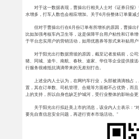
对于这一数据表现，曹操出行相关人士对《证券日报》记
水增多，打车人数也会相应增加。关于6月份整体订单量减
但对于曹操出行在6月份订单有所增长的原因，曹操出行
比如加强考核车内卫生等，这是保障平台用户粘性和订单增
于平台忠实用户的营销活动，如用优惠券等形式来补贴用户
对于阳光出行数据滑坡的原因，截至记者发稿前，公司没
猪、同城、途牛、南航、春秋、途家、华住等企业提供接送
行服务很难抵抗滴滴带来的无差别打击。
上述业内人士认为，在网约车行业，头部被滴滴独占，二
置，其在订单数、司机管理、合规等方面都不占优势，而且
上的支持，所以自身也缺乏护城河，受行业整体的影响会更
关于阳光出行拟赴美上市的消息，该业内人士表示：“对
要先自查信息安全问题，再进行资本市场活动。”