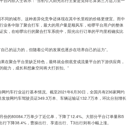
台内部人士表示：“当初引入阳光出行主要是觉得它算第三方运力里一
不同的城市。这种差异化竞争还体现在其中长里程的价格更便宜。而中
行业务中除了聚合打车，最大的用户量是顺风车，哈啰平台用户的整体
证实，在哈啰出行的聚合打车系统中，阳光出行订单的平均里程确实比
自己的运力的，但随着公司的发展也逐步在培养自己的运力”。
果在聚合平台里缺乏特色，最终就会彻底变成流量平台的下游供应商，
的能力，成长和想象空间将大打折扣。”
网约车行业运行基本情况。截至2021年6月30日，全国共有236家网约
放网约车驾驶员证349.3万本、车辆运输证132.7万本，环比分别增长
的80084.7万单少了近亿单，下降了12.4%。大部分平台订单量和5
出行下降38.4%，曹操出行、享道出行、T3出行则有小幅上涨。