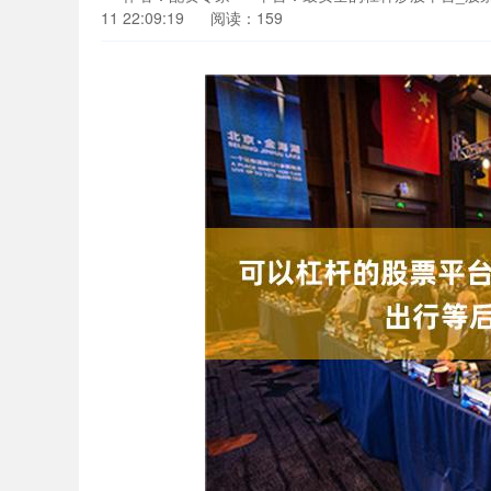
11 22:09:19
阅读：159