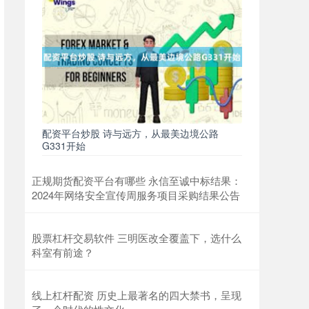
配资平台炒股 诗与远方，从最美边境公路
G331开始
正规期货配资平台有哪些 永信至诚中标结果：
2024年网络安全宣传周服务项目采购结果公告
股票杠杆交易软件 三明医改全覆盖下，选什么
科室有前途？
线上杠杆配资 历史上最著名的四大禁书，呈现