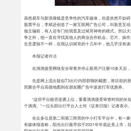
虽然易车与新浪搜狐是竞争性的汽车媒体，但是依然不妨碍
股票平台，李斌还创造了一家互联网广告公司，叫新意互动
做主编前，有人还专门给我普及过斌哥神奇的模式。所以大
争之外，他一直在寻找其他人的商业合作机会。芯片、操作
生意逻辑不一样，在我认识斌哥的十几年中，他几乎没有谈
本报记者许洁
在滴滴接受网络安全审查并停止新用户注册10多天后，
先是网上流出疑似T3出行内部群聊的截图，将目前的形势形
而聚合平台高德地图则在朋友圈广告中派发打车优惠券。
“这些平台能否逆袭上位，要看滴滴接受审查时间的长短
个滴滴。”一位头部出行平台人士对《证券日报》记者表示
在众多位居第二和第三阵营的中小打车平台中，有一家公
有媒体报道称，阳光出行最早拟于2021年年底赴美上市，
阳光出行方面，但截至发稿未获得回复。