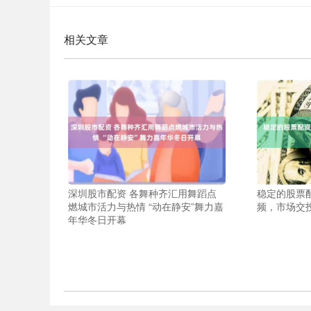
相关文章
深圳股市配资 各舞种齐汇用舞蹈点
稳定的股票
燃城市活力与热情 “动在静安”舞力嘉
频，市场交
年华冬日开幕