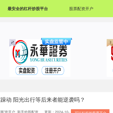
最安全的杠杆炒股平台
股票配资开户
体躁动 阳光出行等后来者能逆袭吗？
票配资开户_新手炒股配资
更新：2024-10-
可以杠杆的股票平台