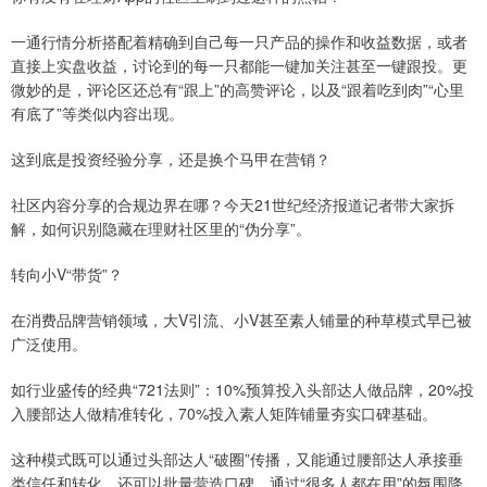
一通行情分析搭配着精确到自己每一只产品的操作和收益数据，或者
直接上实盘收益，讨论到的每一只都能一键加关注甚至一键跟投。更
微妙的是，评论区还总有“跟上”的高赞评论，以及“跟着吃到肉”“心里
有底了”等类似内容出现。
这到底是投资经验分享，还是换个马甲在营销？
社区内容分享的合规边界在哪？今天21世纪经济报道记者带大家拆
解，如何识别隐藏在理财社区里的“伪分享”。
转向小V“带货”？
在消费品牌营销领域，大V引流、小V甚至素人铺量的种草模式早已被
广泛使用。
如行业盛传的经典“721法则”：10%预算投入头部达人做品牌，20%投
入腰部达人做精准转化，70%投入素人矩阵铺量夯实口碑基础。
这种模式既可以通过头部达人“破圈”传播，又能通过腰部达人承接垂
类信任和转化，还可以批量营造口碑，通过“很多人都在用”的氛围降