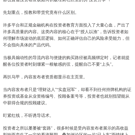
先划重点，投教和带货究竟有什么区别。
许多平台和正规金融机构在投资者教育方面投入了大量心血，产出了
许多高质量的内容。这类内容的核心在于“授人以渔”，告诉投资者如
何理解市场波动的底层逻辑、如何正确评估自己的风险承受能力，但
不会指向具体的产品代码。
当极具煽动性的导流内容与便捷的购买路径被高频绑定时，记者就提
醒各位投资者时刻绷紧一根敏感的弦，提醒自己不要“上头”。
再扒马甲，内容发布者资质都显示在主页里。
当内容发布者只是“理财达人”“实盘冠军”，却看不到任何持牌机构的证
券投资或基金从业资格编号、投顾备案号等，投资者也就别指望能从
中获得合规的投顾建议。
盯紧红线，不听诱导话术。
投资者之所以屡屡被“套路”，很多时候是受内容发布者展示的高收益
影响而产生了一定的看涨预期，叠加评论区的一片“已上车”而情绪上