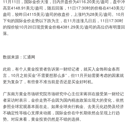
11月11日，国际金价大涨，日内开盘价为4116.20美元/盎司，盘中冲
高至4148.91美元/盎司，随后回落，11日17:30时的价格在4143美元/
盎司，较昨日4115美元/盎司的收盘价，上涨约为28美元/盎司。10月
下旬的国际金价走势以下跌为主，在11月连涨几日后，11日17:30时
的报价较10月20日现货黄金价格4381.29美元/盎司的高位仍有明显回
落。
数据来源：汇通网
此前，有个人黄金投资者告诉第一财经记者，就买入金饰和金条而
言，10月之前买金“不需要想那么多”，但11月开始需要考虑的因素就
更为复杂了，有些拿不准当前是否还是买金好时机。
广东南方黄金市场研究院市场研究中心主任宋蒋圳在接受第一财经记
者采访时表示，金价走势不会因为国内税改政策出现大的变化，依然
参照全球宏观基本面在走。如果全球央行购金、去美元化趋势及经济
不确定性等核心支撑未动摇，国际金价在中长期依然会呈现上行趋
势。对应来看，黄金投资仍然是不错的选择。