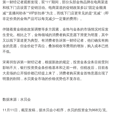
第一财经记者观察发现，双“11”期间，部分头部金饰品牌在电商渠道
和线下门店设置了促销活动。电商渠道的促销政策多以“固定金额满
减”“直播间秒杀”“VIP折扣券”为主，而线下门店更常见的是“克减”（即
非定价类的金饰产品可以每克减少一定量的费用）。
伴随着黄金税收政策调整等多方因素，金饰与金条的市场情况对应发
生变化。相比之下，金饰领域的消费者购买意愿下滑更为明显，其中
又以线下渠道更为典型。有消费者告诉第一财经记者，他们确实有购
金的意愿，但金价处于高位，叠加税收等费用的增加，购入成本已然
不低。
宋蒋圳告诉第一财经记者，根据新政的规定，投资金条业务目前受到
影响不大，银行投资类金条价格基本和之前一样。但税改后，目前各
大卖场的公开报价都已经提上来了，消费者购买黄金首饰意愿出现了
明显的削弱，水贝黄金市场的价格优势也不复存在。
数据来源：水贝会
11月11日，截至发稿，据水贝会小程序，水贝的投资金为968元/克。