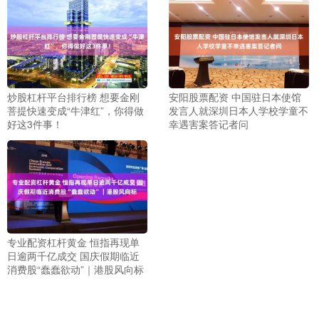
炒股杠杆平台排行榜 想要金刚
安阳股票配资 中国驻日本使馆
菩提快速变成“牛津红”，你得做
发言人就深圳日本人学校学童不
好这3件事！
幸遇害案答记者问
专业配资杠杆黄金 恒指再现单
日逾两千亿成交 国庆假期临近
消费股“蠢蠢欲动”｜港股风向标