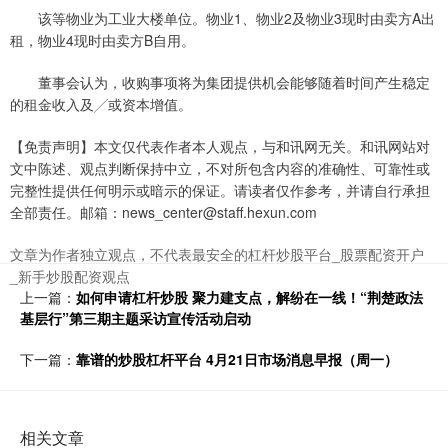
该等物业为工业大楼单位。物业1、物业2及物业3现时由卖方A出
租，物业4现时由卖方B自用。
董事会认为，收购事项将为集团提供机会能够随着时间产生稳定
的租金收入及╱或资本增值。
【免责声明】本文仅代表作者本人观点，与和讯网无关。和讯网站对
文中陈述、观点判断保持中立，不对所包含内容的准确性、可靠性或
完整性提供任何明示或暗示的保证。请读者仅作参考，并请自行承担
全部责任。邮箱：news_center@staff.hexun.com
文章为作者独立观点，不代表最安全的杠杆炒股平台_股票配资开户
_新手炒股配资观点
上一篇：
如何申请杠杆炒股 聚力建支点，解纷在一线！“荆楚政法
基层行”第三期主题采访宣传活动启动
下一篇：
靠谱的炒股杠杆平台 4月21日市场消息早报（周一）
相关文章