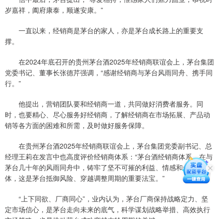
岁嘉祥，阖府康泰，顺遂安康。”
一直以来，经销商是茅台的家人，亦是茅台成长路上的重要支
撑。
在2024年底召开的贵州茅台酒2025年经销商联谊会上，茅台集团
党委书记、董事长张德芹强调，“感谢经销商与茅台风雨同舟、携手同
行。”
他提出，营销团队要和经销商一道，共同做好消费者服务。同
时，也要精心、尽心服务好经销商，了解经销商在市场拓展、产品动
销等各方面的困难和所需，及时做好服务保障。
在贵州茅台酒2025年经销商联谊会上，茅台集团党委副书记、总
经理王莉在发言中也高度评价经销商体系：“茅台酒经销商体系，在与
茅台几十年的风雨同舟中，铸牢了坚不可摧的利益、情感和命运共同
体，这是茅台抵御风险、穿越调整周期的重要法宝。”
“上下同欲、厂商同心”，业内认为，茅台厂商保持战略定力、坚
定市场信心，是茅台走向未来的底气，科学谋划战略举措、高效执行