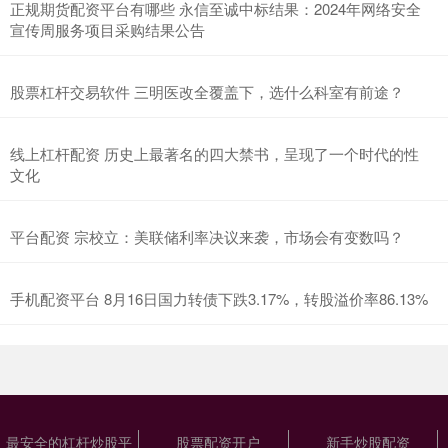
正规期货配资平台有哪些 永信至诚中标结果：2024年网络安全
宣传周服务项目采购结果公告
股票杠杆交易软件 三明医改全覆盖下，选什么科室有前途？
线上杠杆配资 历史上最著名的四大禁书，呈现了一个时代的性
文化
平台配资 宗校立：美联储利率决议来袭，市场会有变数吗？
手机配资平台 8月16日国力转债下跌3.17%，转股溢价率86.13%
最安全的杠杆炒股平
股票配资开户
新手炒股配资