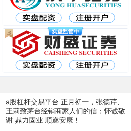
a股杠杆交易平台 正月初一，张德芹、
王莉致茅台经销商家人们的信：怀诚敬
谢 鼎力固业 顺遂安康！