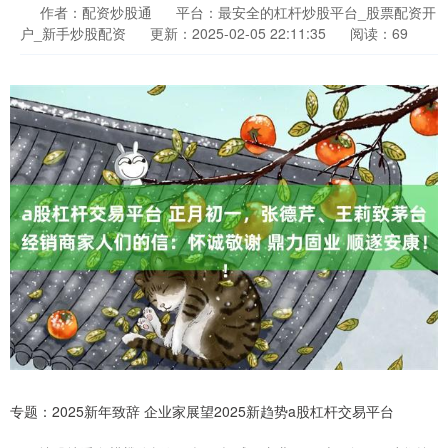
作者：配资炒股通
平台：最安全的杠杆炒股平台_股票配资开
户_新手炒股配资
更新：2025-02-05 22:11:35
阅读：69
专题：2025新年致辞 企业家展望2025新趋势a股杠杆交易平台