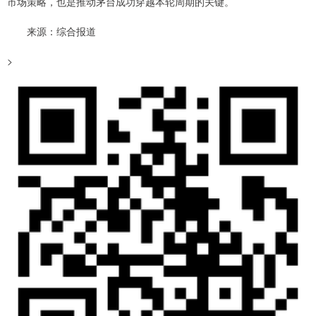
市场策略，也是推动茅台成功穿越本轮周期的关键。
来源：综合报道
>