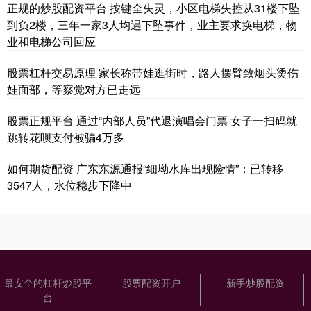
正规的炒股配资平台 按键全失灵，小区电梯失控从31楼下坠
到负2楼，三年一家3人均遇下坠事件，业主要求换电梯，物
业和电梯公司回应
股票杠杆交易原理 家长称带娃逛街时，路人摆臂致烟头烫伤
娃面部，等察觉对方已走远
股票正规平台 通过“内部人员”代退演唱会门票 女子一扫码就
跳转花呗支付被骗4万多
如何期货配资 广东东源通报“细坳水库出现险情”：已转移
3547人，水位稳步下降中
最安全的杠杆炒股平
股票配资开户
新手炒股配资
台